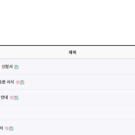
제목
제 신청서
송문 서식
 안내
역서