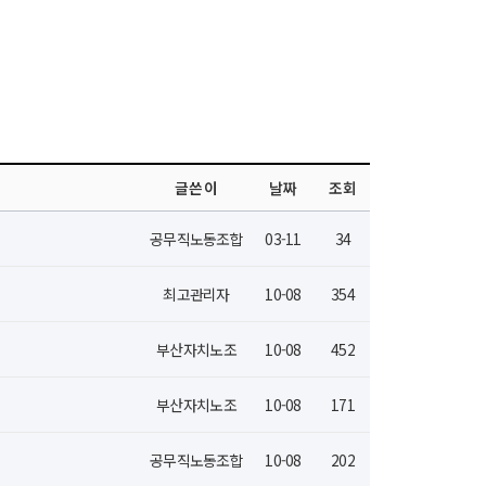
글쓴이
날짜
조회
공무직노동조합
03-11
34
최고관리자
10-08
354
부산자치노조
10-08
452
부산자치노조
10-08
171
공무직노동조합
10-08
202