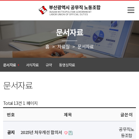
문서자료
홈 > 자료실 >
문서자료
문서자료
서식자료
규약
동영상자료
문서자료
Total 13건
1 페이지
번호
제목
글쓴이
공무직노
공지
2025년 처우개선 합의서
동조합